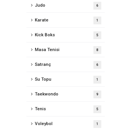
Judo
6
Karate
1
Kick Boks
5
Masa Tenisi
8
Satranç
6
Su Topu
1
Taekwondo
9
Tenis
5
Voleybol
1