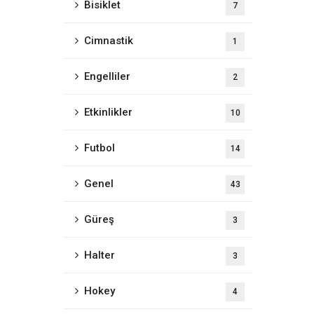
Bisiklet
7
Cimnastik
1
Engelliler
2
Etkinlikler
10
Futbol
14
Genel
43
Güreş
3
Halter
3
Hokey
4