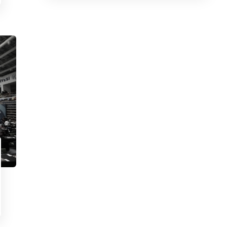
Kurumsal
Kulübü
Hakkımızda
Branşlar
klu/KONYA
Başkanın Mesajı
Tesisler
Yönetim
Antrenörler
Tüzük
Spor Okulları