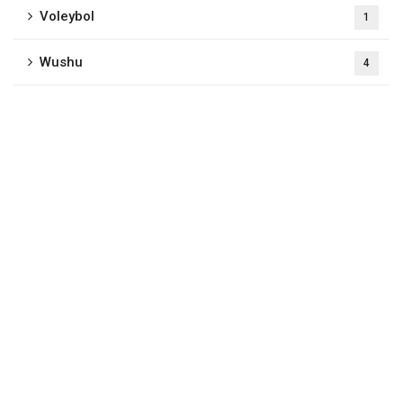
Voleybol
1
Wushu
4
Selçuklu Belediyesi
Uluslararası Spor Salonu
Parsana Mah. Barış Cad. Kerem Sk. No: 2
Selçuklu/KONYA
0 332 248 00 43