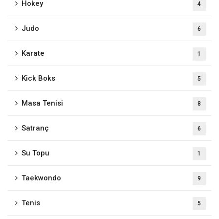
Hokey
4
Judo
6
Karate
1
Kick Boks
5
Masa Tenisi
8
Satranç
6
Su Topu
1
Taekwondo
9
Tenis
5