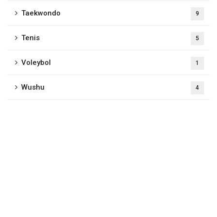
Taekwondo
9
Tenis
5
Voleybol
1
Wushu
4
Selçuklu Belediyesi