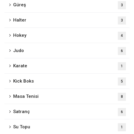
Güreş
3
Halter
3
Hokey
4
Judo
6
Karate
1
Kick Boks
5
Masa Tenisi
8
Satranç
6
Su Topu
1