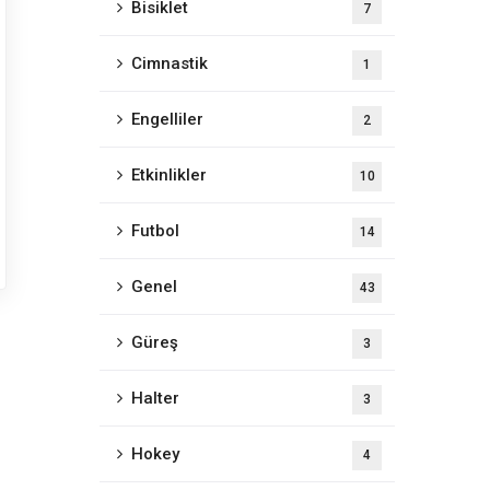
Bisiklet
7
Cimnastik
1
Engelliler
2
Etkinlikler
10
Futbol
14
Genel
43
Güreş
3
Halter
3
Hokey
4