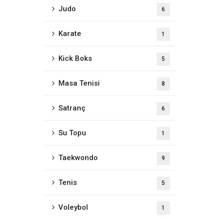
Judo
6
Karate
1
Kick Boks
5
Masa Tenisi
8
müz
Medya
Satranç
6
Dokümanlar
Su Topu
1
Galeri
S.S.S
Taekwondo
9
Tenis
5
Voleybol
1