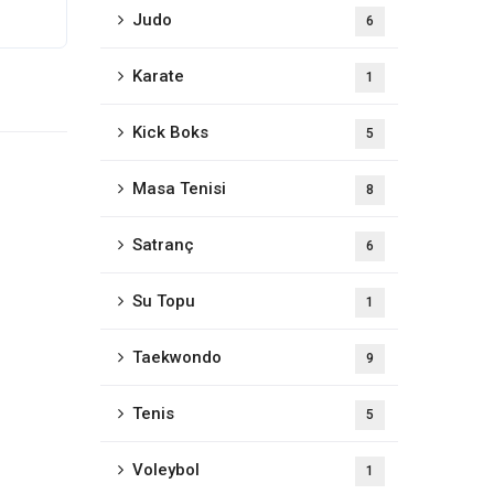
Judo
6
Karate
1
Kick Boks
5
Masa Tenisi
8
müz
Medya
Satranç
6
Dokümanlar
Su Topu
1
Galeri
S.S.S
Taekwondo
9
Tenis
5
Voleybol
1