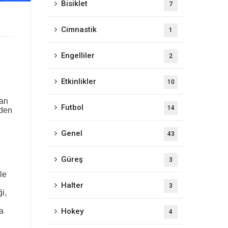
Bisiklet
7
Cimnastik
1
Engelliler
2
Etkinlikler
10
dan
Futbol
14
eden
Genel
43
e
Güreş
3
le
Halter
3
i,
Hokey
a
4