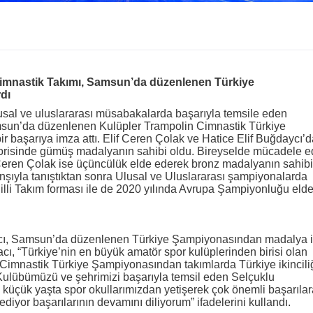
imnastik Takımı, Samsun’da düzenlenen Türkiye
dı
ulusal ve uluslararası müsabakalarda başarıyla temsile eden
sun’da düzenlenen Kulüpler Trampolin Cimnastik Türkiye
r başarıya imza attı. Elif Ceren Çolak ve Hatice Elif Buğdaycı’
gorisinde gümüş madalyanın sahibi oldu. Bireyselde mücadele 
Ceren Çolak ise üçüncülük elde ederek bronz madalyanın sahibi
nşıyla tanıştıktan sonra Ulusal ve Uluslararası şampiyonalarda
Milli Takım forması ile de 2020 yılında Avrupa Şampiyonluğu eld
cı, Samsun’da düzenlenen Türkiye Şampiyonasından madalya i
acı, “Türkiye’nin en büyük amatör spor kulüplerinden birisi olan
imnastik Türkiye Şampiyonasından takımlarda Türkiye ikinciliğ
Kulübümüzü ve şehrimizi başarıyla temsil eden Selçuklu
küçük yaşta spor okullarımızdan yetişerek çok önemli başarılar
diyor başarılarının devamını diliyorum” ifadelerini kullandı.