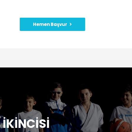
Hemen Başvur
İKİNCİSİ