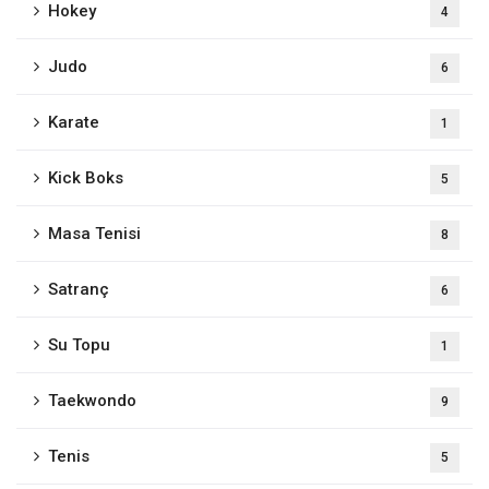
Hokey
4
Judo
6
Karate
1
Kick Boks
5
Masa Tenisi
8
Satranç
6
Su Topu
1
Taekwondo
9
Tenis
5