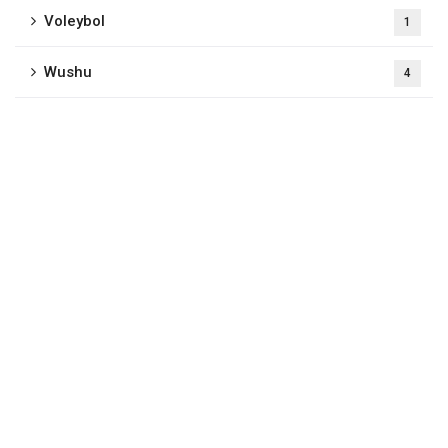
Voleybol
1
Wushu
4
Selçuklu Belediyesi
Uluslararası Spor Salonu
Parsana Mah. Barış Cad. Kerem Sk. No: 2
Selçuklu/KONYA
0 332 248 00 43